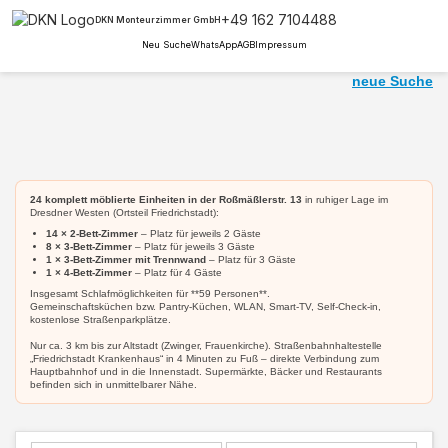
+49 162 7104488
DKN Monteurzimmer GmbH
Neu Suche
WhatsApp
AGB
Impressum
neue Suche
24 komplett möblierte Einheiten in der Roßmäßlerstr. 13
in ruhiger Lage im
Dresdner Westen (Ortsteil Friedrichstadt):
14 × 2-Bett-Zimmer
– Platz für jeweils 2 Gäste
8 × 3-Bett-Zimmer
– Platz für jeweils 3 Gäste
1 × 3-Bett-Zimmer mit Trennwand
– Platz für 3 Gäste
1 × 4-Bett-Zimmer
– Platz für 4 Gäste
Insgesamt Schlafmöglichkeiten für **59 Personen**.
Gemeinschaftsküchen bzw. Pantry-Küchen, WLAN, Smart-TV, Self-Check-in,
kostenlose Straßenparkplätze.
Nur ca. 3 km bis zur Altstadt (Zwinger, Frauenkirche). Straßenbahnhaltestelle
„Friedrichstadt Krankenhaus“ in 4 Minuten zu Fuß – direkte Verbindung zum
Hauptbahnhof und in die Innenstadt. Supermärkte, Bäcker und Restaurants
befinden sich in unmittelbarer Nähe.