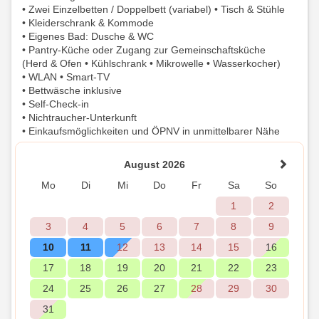
• Zwei Einzelbetten / Doppelbett (variabel) • Tisch & Stühle
• Kleiderschrank & Kommode
• Eigenes Bad: Dusche & WC
• Pantry-Küche oder Zugang zur Gemeinschaftsküche
(Herd & Ofen • Kühlschrank • Mikrowelle • Wasserkocher)
• WLAN • Smart-TV
• Bettwäsche inklusive
• Self-Check-in
• Nichtraucher-Unterkunft
• Einkaufsmöglichkeiten und ÖPNV in unmittelbarer Nähe
August 2026
Mo
Di
Mi
Do
Fr
Sa
So
1
2
3
4
5
6
7
8
9
10
11
12
13
14
15
16
17
18
19
20
21
22
23
24
25
26
27
28
29
30
31