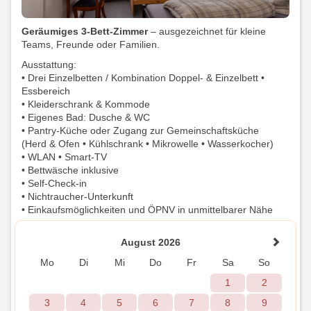
Geräumiges 3-Bett-Zimmer
– ausgezeichnet für kleine
Teams, Freunde oder Familien.
Ausstattung:
• Drei Einzelbetten / Kombination Doppel- & Einzelbett •
Essbereich
• Kleiderschrank & Kommode
• Eigenes Bad: Dusche & WC
• Pantry-Küche oder Zugang zur Gemeinschaftsküche
(Herd & Ofen • Kühlschrank • Mikrowelle • Wasserkocher)
• WLAN • Smart-TV
• Bettwäsche inklusive
• Self-Check-in
• Nichtraucher-Unterkunft
• Einkaufsmöglichkeiten und ÖPNV in unmittelbarer Nähe
August 2026
Mo
Di
Mi
Do
Fr
Sa
So
1
2
3
4
5
6
7
8
9