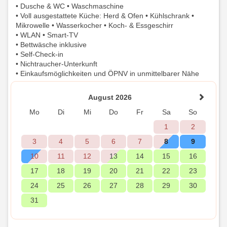
• Dusche & WC • Waschmaschine
• Voll ausgestattete Küche: Herd & Ofen • Kühlschrank •
Mikrowelle • Wasserkocher • Koch- & Essgeschirr
• WLAN • Smart-TV
• Bettwäsche inklusive
• Self-Check-in
• Nichtraucher-Unterkunft
• Einkaufsmöglichkeiten und ÖPNV in unmittelbarer Nähe
August 2026
Mo
Di
Mi
Do
Fr
Sa
So
1
2
3
4
5
6
7
8
9
10
11
12
13
14
15
16
17
18
19
20
21
22
23
24
25
26
27
28
29
30
31