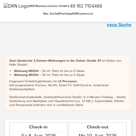
+49 162 7104488
DKN Monteurzimmer GmbH
Neu Suche
WhatsApp
AGB
Impressum
neue Suche
Zwei identische 3-Zimmer-Wohnungen in der Ouluer Straße 25
im Süden von
Halle (Saale):
Wohnung W0204
– 56 m², Platz für bis zu 6 Gäste
Wohnung W0304
– 56 m², Platz für bis zu 6 Gäste
Insgesamt Schlafmöglichkeiten für
12 Personen
.
Voll ausgestattete Küchen, WLAN, Smart-TV, Self-Check-in, kostenlose
Straßenparkplätze.
Straßenbahnhaltestelle „Südstadt/Paul-Suhr-Straße“ in 3 Minuten Fußweg – direkte
Verbindung zum Marktplatz und Hauptbahnhof (ca. 10 Min.). Supermärkte, Bäcker
und Restaurants befinden sich in unmittelbarer Nähe.
Check-in
Check-out